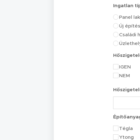
Ingatlan t
Panel la
Új építé
Családi 
Üzlethel
Hőszigete
IGEN
NEM
Hőszigete
Építőanya
Tégla
Ytong