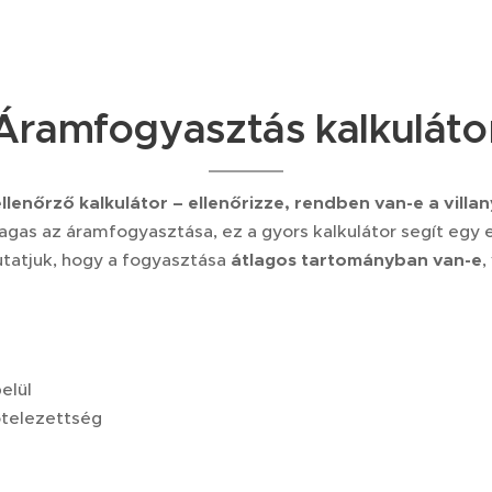
Áramfogyasztás kalkuláto
llenőrző kalkulátor – ellenőrizze, rendben van-e a villa
magas az áramfogyasztása, ez a gyors kalkulátor segít egy 
utatjuk, hogy a fogyasztása
átlagos tartományban van-e
,
elül
telezettség