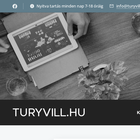
Nyitva tartás minden nap 7-18 óráig
info@turyvil
TURYVILL.HU
K