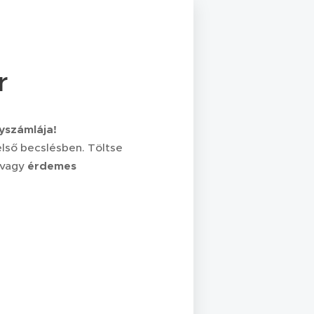
r
nyszámlája!
első becslésben. Töltse
 vagy
érdemes