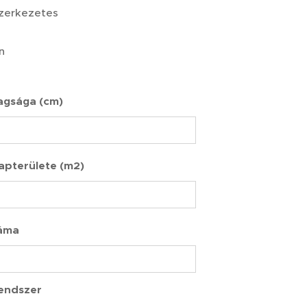
zerkezetes
n
agsága (cm)
lapterülete (m2)
záma
endszer