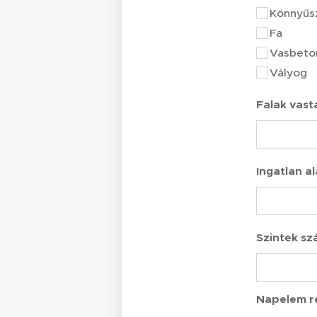
Könnyűs
Fa
Vasbeto
Vályog
Falak vast
Ingatlan a
Szintek s
Napelem r