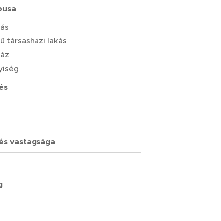
ípusa
kás
sű társasházi lakás
ház
yiség
lés
lés vastagsága
g