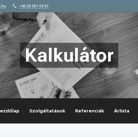
l.hu
+36 20 561 03 61
Kalkulátor
ezdőlap
Szolgáltatások
Referenciák
Árlista