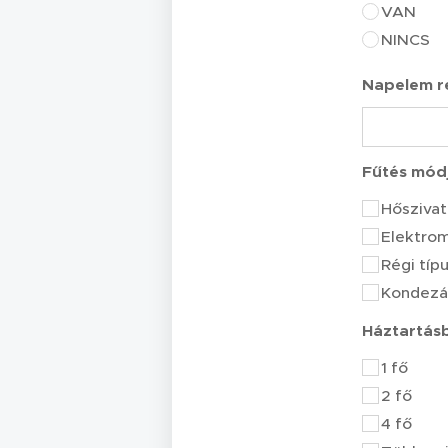
VAN
NINCS
Napelem re
Fűtés mód
Hőszivat
Elektro
Régi típ
Kondezá
Háztartás
1 fő
2 fő
4 fő