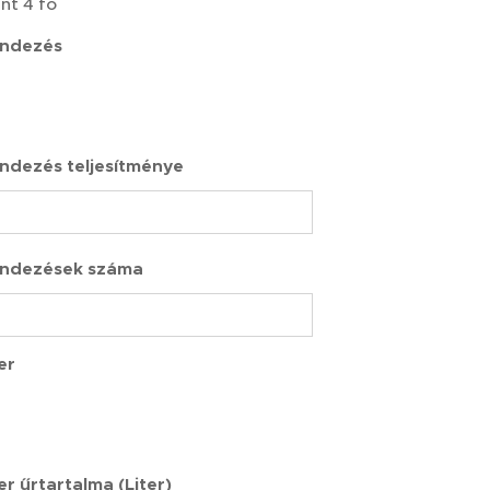
nt 4 fő
endezés
ndezés teljesítménye
endezések száma
er
er űrtartalma (Liter)