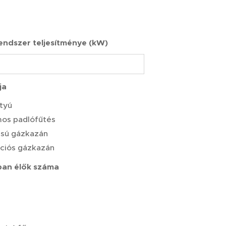
ndszer teljesítménye (kW)
ja
tyú
mos padlófűtés
usú gázkazán
ciós gázkazán
ban élők száma