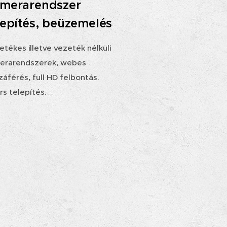
merarendszer
lepítés, beüzemelés
tékes illetve vezeték nélküli
erarendszerek, webes
áférés, full HD felbontás.
rs telepítés.