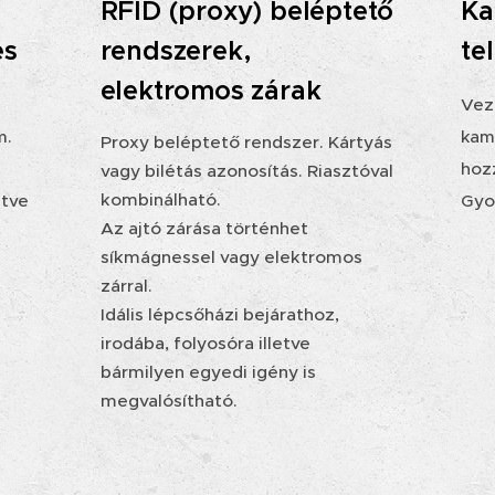
RFID (proxy) beléptető
Ka
és
rendszerek,
te
elektromos zárak
Veze
m.
kam
Proxy beléptető rendszer. Kártyás
hozz
vagy bilétás azonosítás. Riasztóval
kombinálható.
etve
Gyo
Az ajtó zárása történhet
síkmágnessel vagy elektromos
zárral.
Idális lépcsőházi bejárathoz,
irodába, folyosóra illetve
bármilyen egyedi igény is
megvalósítható.