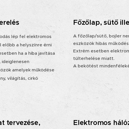
erelés
Főzőlap, sütő ill
A főzőlap/sütő, bojler 
dás lép fel elektromos
eszközök hibás működés
előbb a helyszínre érni
Extrém esetben elektromo
esetben
ha a hiba javítása
túlterhelése miatt.
 ideiglenesen
A bekötést mindenfélek
zközök amelyek működése
, világítás, cirkó
t tervezése,
Elektromos hálóz