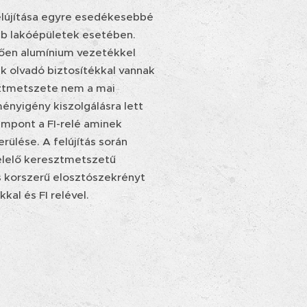
elújítása egyre esedékesebbé
bb lakóépületek esetében.
zően alumínium vezetékkel
ek olvadó biztosítékkal vannak
sztmetszete nem a mai
nyigény kiszolgálásra lett
mpont a FI-relé aminek
rülése. A felújítás során
lelő keresztmetszetű
s korszerű elosztószekrényt
kal és FI relével.