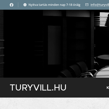
Nyitva tartás minden nap 7-18 óráig
info@turyvil
TURYVILL.HU
K