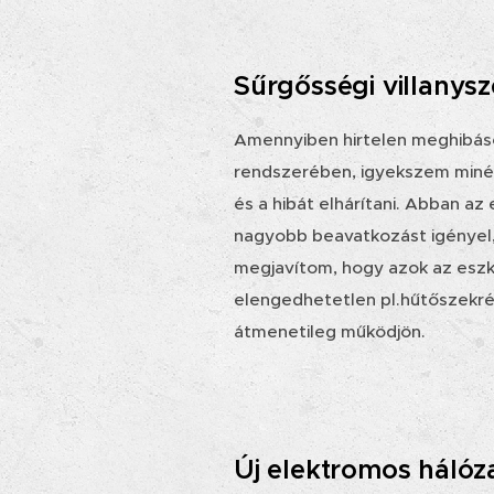
Sűrgősségi villanysz
Amennyiben hirtelen meghibáso
rendszerében, igyekszem minél 
és a hibát elhárítani. Abban az
nagyobb beavatkozást igényel,
megjavítom, hogy azok az es
elengedhetetlen pl.hűtőszekrény
átmenetileg működjön.
Új elektromos hálóza