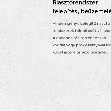
Riasztórendszer
telepítés, beüzemel
Minden igényt kielégítő riasztó
rendszerek telepítését vállalo
Az azonosítás történhet PIN
kóddal vagy proxy kártyával ill
kulcstartóra tehető bilétával.