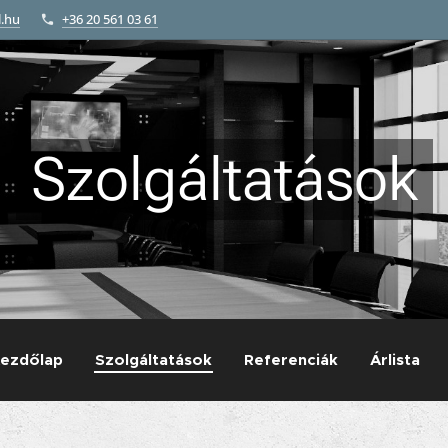
l.hu
+36 20 561 03 61
Szolgáltatások
ezdőlap
Szolgáltatások
Referenciák
Árlista