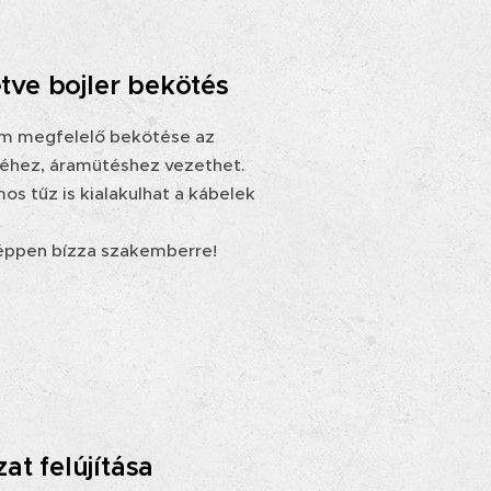
etve bojler bekötés
nem megfelelő bekötése az
éhez, áramütéshez vezethet.
s tűz is kialakulhat a kábelek
éppen bízza szakemberre!
at felújítása